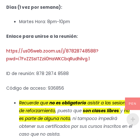
Días (1 vez por semana):
Martes Hora: 8pm-10pm
Enlace para unirse a la reunión:
https://us06web.zoom.us/j/87828748588?
pwd=i7FvZZSsITZzii0HaWKCbqRudhilvg.1
ID de reunión: 878 2874 8588
Código de acceso: 936856
Recuerde que
no es obligatorio
asistir a las sesiones
PEN
de reforzamiento
,
puesto que
son clases libres
y
no
es parte de alguna nota
, ni tampoco impedirá
obtener sus certificados por sus cursos inscritos en el
caso que no asista.