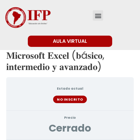
AULA VIRTUAL
𝐌𝐢𝐜𝐫𝐨𝐬𝐨𝐟𝐭 𝐄𝐱𝐜𝐞𝐥 (𝐛á𝐬𝐢𝐜𝐨,
𝐢𝐧𝐭𝐞𝐫𝐦𝐞𝐝𝐢𝐨 𝐲 𝐚𝐯𝐚𝐧𝐳𝐚𝐝𝐨)
Estado actual
NO INSCRITO
Precio
Cerrado